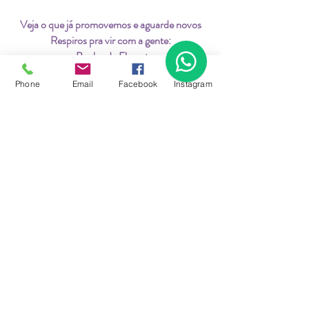
Veja o que já promovemos e aguarde novos
Respiros pra vir com a gente:
- Banho de Floresta
- Dança da Alma
Phone
Email
Facebook
Instagram
- O Jogo de Naga
- Imersões na natureza
- Heart Skills Experience
© 2026 Todos os direitos reservados para
Wiegrow.
Curitiba - Paraná - Brasil